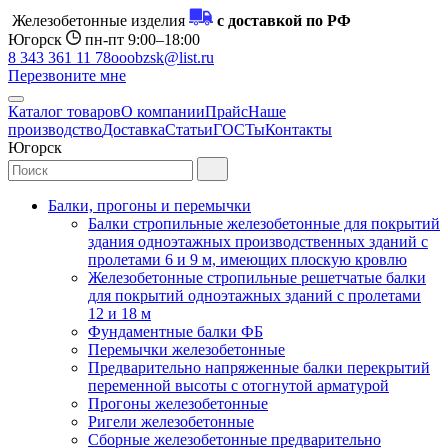
Железобетонные изделия
с доставкой по РФ
Югорск
пн-пт 9:00–18:00
8 343 361 11 78
ooobzsk@list.ru
Перезвоните мне
Каталог товаров
О компании
Прайс
Наше
производство
Доставка
Статьи
ГОСТы
Контакты
Югорск
Балки, прогоны и перемычки
Балки стропильные железобетонные для покрытий
здания одноэтажных производственных зданий с
пролетами 6 и 9 м, имеющих плоскую кровлю
Железобетонные стропильные решетчатые балки
для покрытий одноэтажных зданий с пролетами
12 и 18 м
Фундаментные балки ФБ
Перемычки железобетонные
Предварительно напряженные балки перекрытий
переменной высоты с отогнутой арматурой
Прогоны железобетонные
Ригели железобетонные
Сборные железобетонные предварительно