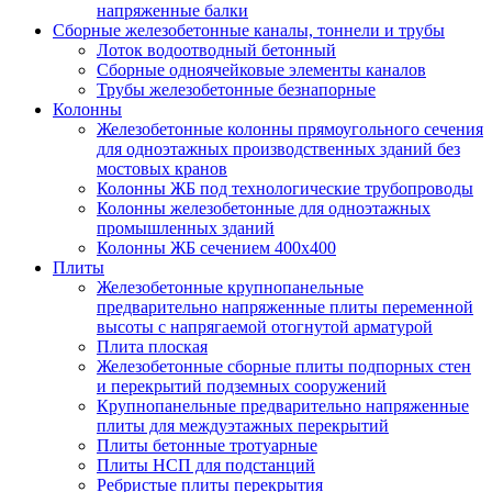
напряженные балки
Сборные железобетонные каналы, тоннели и трубы
Лоток водоотводный бетонный
Сборные одноячейковые элементы каналов
Трубы железобетонные безнапорные
Колонны
Железобетонные колонны прямоугольного сечения
для одноэтажных производственных зданий без
мостовых кранов
Колонны ЖБ под технологические трубопроводы
Колонны железобетонные для одноэтажных
промышленных зданий
Колонны ЖБ сечением 400х400
Плиты
Железобетонные крупнопанельные
предварительно напряженные плиты переменной
высоты с напрягаемой отогнутой арматурой
Плита плоская
Железобетонные сборные плиты подпорных стен
и перекрытий подземных сооружений
Крупнопанельные предварительно напряженные
плиты для междуэтажных перекрытий
Плиты бетонные тротуарные
Плиты НСП для подстанций
Ребристые плиты перекрытия